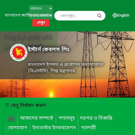
বাংলাদেশ জাতীয় তথ্য বাতায়ন
English
দেখুন
ইস্টার্ন কেবলস লিঃ
বাংলাদেশ ইস্পাত ও প্রকৌশল করপোরেশন
(বিএসইসি), শিল্প মন্ত্রণালয়
মেনু নির্বাচন করুন
আমাদের সম্পর্কে
পণ্যসমূহ
দরপত্র ও বিজ্ঞপ্তি
যোগাযোগ
ইনভেস্টর ইনফরমেশন
গ্যালারী