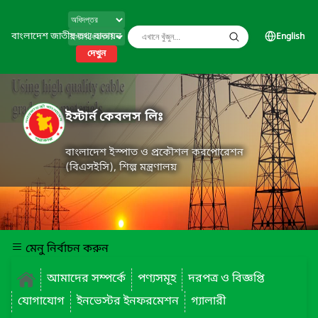
বাংলাদেশ জাতীয় তথ্য বাতায়ন
English
দেখুন
ইস্টার্ন কেবলস লিঃ
বাংলাদেশ ইস্পাত ও প্রকৌশল করপোরেশন
(বিএসইসি), শিল্প মন্ত্রণালয়
মেনু নির্বাচন করুন
আমাদের সম্পর্কে
পণ্যসমূহ
দরপত্র ও বিজ্ঞপ্তি
যোগাযোগ
ইনভেস্টর ইনফরমেশন
গ্যালারী