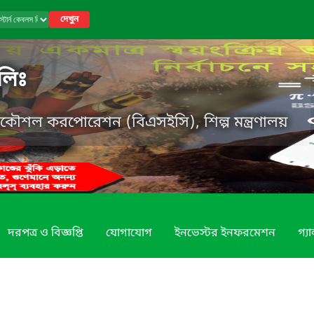
দেখুন
লিঃ
্রকৌশল করপোরেশন (বিএসইসি), শিল্প মন্ত্রণালয়
দরপত্র ও বিজ্ঞপ্তি
যোগাযোগ
ইনভেস্টর ইনফরমেশন
গ্য