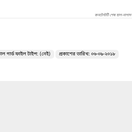
কনটেন্টটি শেষ হাল-নাগাদ
াল গার্ড ফাইল টাইপ: (নেই)
প্রকাশের তারিখ: ০৬-০৯-২০১৮