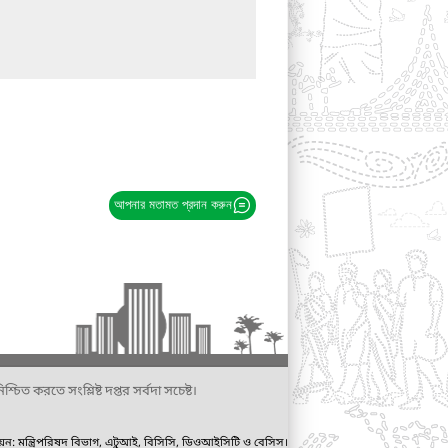
আপনার মতামত প্রদান করুন
্চিত করতে সংশ্লিষ্ট দপ্তর সর্বদা সচেষ্ট।
ায়ন: মন্ত্রিপরিষদ বিভাগ, এটুআই, বিসিসি, ডিওআইসিটি ও বেসিস।