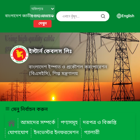
বাংলাদেশ জাতীয় তথ্য বাতায়ন
English
দেখুন
ইস্টার্ন কেবলস লিঃ
বাংলাদেশ ইস্পাত ও প্রকৌশল করপোরেশন
(বিএসইসি), শিল্প মন্ত্রণালয়
মেনু নির্বাচন করুন
আমাদের সম্পর্কে
পণ্যসমূহ
দরপত্র ও বিজ্ঞপ্তি
যোগাযোগ
ইনভেস্টর ইনফরমেশন
গ্যালারী