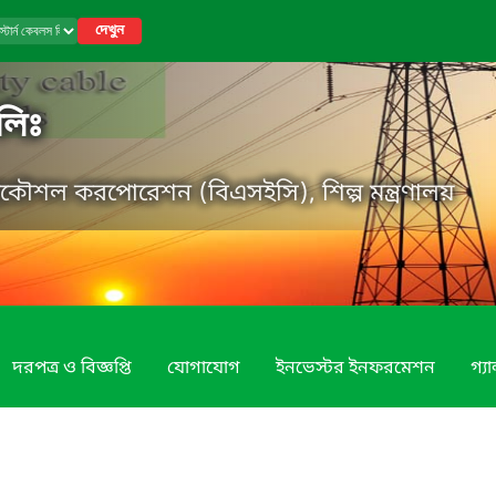
দেখুন
লিঃ
্রকৌশল করপোরেশন (বিএসইসি), শিল্প মন্ত্রণালয়
দরপত্র ও বিজ্ঞপ্তি
যোগাযোগ
ইনভেস্টর ইনফরমেশন
গ্য