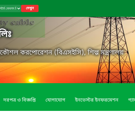
দেখুন
লিঃ
্রকৌশল করপোরেশন (বিএসইসি), শিল্প মন্ত্রণালয়
দরপত্র ও বিজ্ঞপ্তি
যোগাযোগ
ইনভেস্টর ইনফরমেশন
গ্য