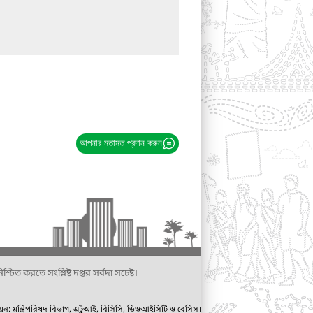
আপনার মতামত প্রদান করুন
্চিত করতে সংশ্লিষ্ট দপ্তর সর্বদা সচেষ্ট।
ায়ন: মন্ত্রিপরিষদ বিভাগ, এটুআই, বিসিসি, ডিওআইসিটি ও বেসিস।