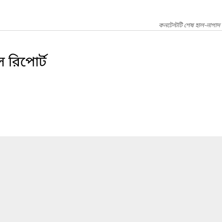
কনটেন্টটি শেষ হাল-নাগাদ
স রিপোর্ট