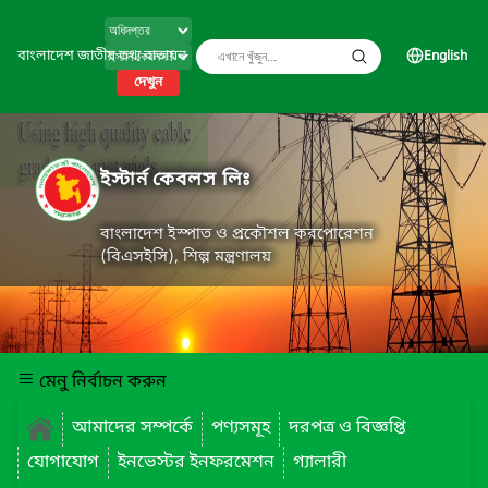
বাংলাদেশ জাতীয় তথ্য বাতায়ন
English
দেখুন
ইস্টার্ন কেবলস লিঃ
বাংলাদেশ ইস্পাত ও প্রকৌশল করপোরেশন
(বিএসইসি), শিল্প মন্ত্রণালয়
মেনু নির্বাচন করুন
আমাদের সম্পর্কে
পণ্যসমূহ
দরপত্র ও বিজ্ঞপ্তি
যোগাযোগ
ইনভেস্টর ইনফরমেশন
গ্যালারী