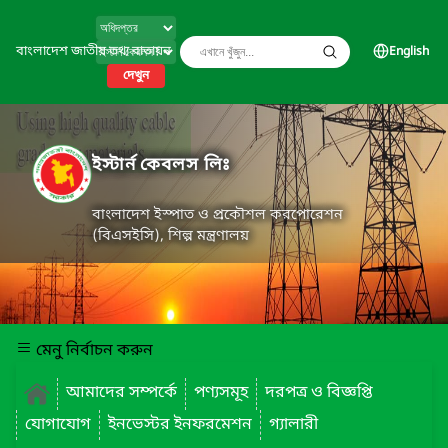
বাংলাদেশ জাতীয় তথ্য বাতায়ন
English
দেখুন
ইস্টার্ন কেবলস লিঃ
বাংলাদেশ ইস্পাত ও প্রকৌশল করপোরেশন
(বিএসইসি), শিল্প মন্ত্রণালয়
মেনু নির্বাচন করুন
আমাদের সম্পর্কে
পণ্যসমূহ
দরপত্র ও বিজ্ঞপ্তি
যোগাযোগ
ইনভেস্টর ইনফরমেশন
গ্যালারী