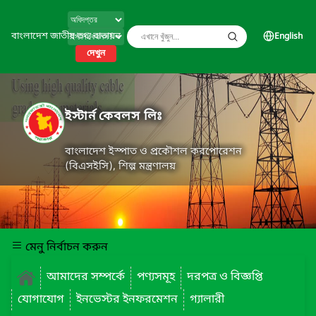
বাংলাদেশ জাতীয় তথ্য বাতায়ন
English
দেখুন
ইস্টার্ন কেবলস লিঃ
বাংলাদেশ ইস্পাত ও প্রকৌশল করপোরেশন
(বিএসইসি), শিল্প মন্ত্রণালয়
মেনু নির্বাচন করুন
আমাদের সম্পর্কে
পণ্যসমূহ
দরপত্র ও বিজ্ঞপ্তি
যোগাযোগ
ইনভেস্টর ইনফরমেশন
গ্যালারী