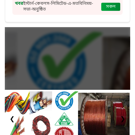
খবর
ইস্টার্ন-কেবলস-লিমিটেড-এ-মতবিনিময়-
সকল
সভা-অনুষ্ঠিত
❮
❯