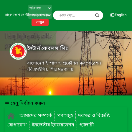
বাংলাদেশ জাতীয় তথ্য বাতায়ন
English
দেখুন
ইস্টার্ন কেবলস লিঃ
বাংলাদেশ ইস্পাত ও প্রকৌশল করপোরেশন
(বিএসইসি), শিল্প মন্ত্রণালয়
মেনু নির্বাচন করুন
আমাদের সম্পর্কে
পণ্যসমূহ
দরপত্র ও বিজ্ঞপ্তি
যোগাযোগ
ইনভেস্টর ইনফরমেশন
গ্যালারী