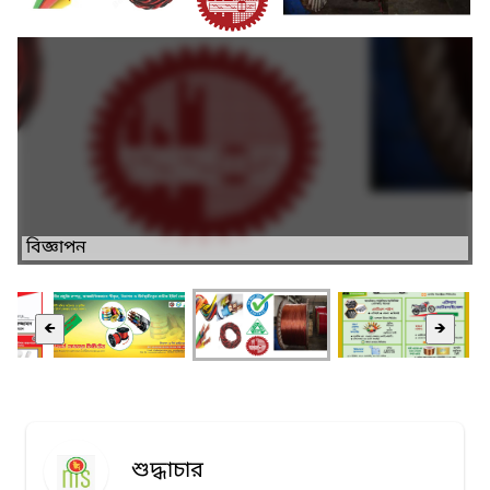
বিজ্ঞাপন
🡸
🡺
শুদ্ধাচার