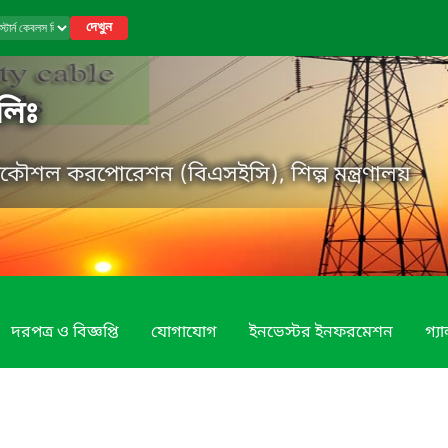
দেখুন
লিঃ
্রকৌশল করপোরেশন (বিএসইসি), শিল্প মন্ত্রণালয়
দরপত্র ও বিজ্ঞপ্তি
যোগাযোগ
ইনভেস্টর ইনফরমেশন
গ্য