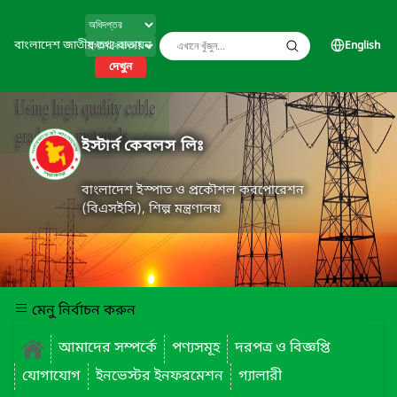
বাংলাদেশ জাতীয় তথ্য বাতায়ন
English
দেখুন
ইস্টার্ন কেবলস লিঃ
বাংলাদেশ ইস্পাত ও প্রকৌশল করপোরেশন
(বিএসইসি), শিল্প মন্ত্রণালয়
মেনু নির্বাচন করুন
আমাদের সম্পর্কে
পণ্যসমূহ
দরপত্র ও বিজ্ঞপ্তি
যোগাযোগ
ইনভেস্টর ইনফরমেশন
গ্যালারী